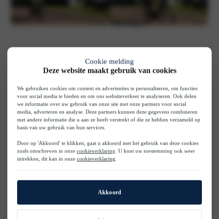
Cookie melding
Deze website maakt gebruik van cookies
We gebruiken cookies om content en advertenties te personaliseren, om functies
voor social media te bieden en om ons websiteverkeer te analyseren. Ook delen
Altijd op de hoogte van de
we informatie over uw gebruik van onze site met onze partners voor social
media, adverteren en analyse. Deze partners kunnen deze gegevens combineren
laatste mobiliteits
met andere informatie die u aan ze heeft verstrekt of die ze hebben verzameld op
basis van uw gebruik van hun services.
nieuwtjes?
Door op 'Akkoord' te klikken, gaat u akkoord met het gebruik van deze cookies
zoals omschreven in onze
cookieverklaring
. U kunt uw toestemming ook weer
intrekken, dit kan in onze
cookieverklaring
.
Blijf altijd op de hoogte van het laatste nieuws, nieuwe
modellen en handige tips voor jouw leaseauto. Schrijf je
vrijblijvend in voor onze maandelijkse nieuwsbrief of volg ons
Akkoord
op LinkedIn voor regelmatige updates en interessante
inzichten.