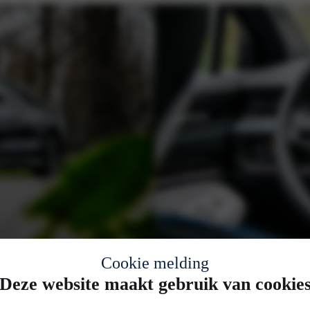
Cookie melding
Deze website maakt gebruik van cookie
r