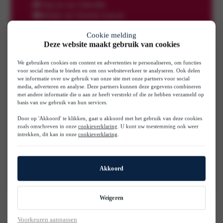
Volg ons op LinkedIn
Bekijk ons Youtube kanaal
Cookie melding
Deze website maakt gebruik van cookies
We gebruiken cookies om content en advertenties te personaliseren, om functies
voor social media te bieden en om ons websiteverkeer te analyseren. Ook delen
we informatie over uw gebruik van onze site met onze partners voor social
media, adverteren en analyse. Deze partners kunnen deze gegevens combineren
met andere informatie die u aan ze heeft verstrekt of die ze hebben verzameld op
basis van uw gebruik van hun services.
Door op 'Akkoord' te klikken, gaat u akkoord met het gebruik van deze cookies
zoals omschreven in onze
cookieverklaring
. U kunt uw toestemming ook weer
intrekken, dit kan in onze
cookieverklaring
.
Akkoord
Weigeren
Meer informatie CO2
Voorkeuren aanpassen