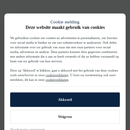
Cookie melding
Deze website maakt gebruik van cookies
We gebruiken cookies om content en advertenties te personaliseren, om functies
voor social media te bieden en om ons websiteverkeer te analyseren. Ook delen
we informatie over uw gebruik van onze site met onze partners voor social
media, adverteren en analyse. Deze partners kunnen deze gegevens combineren
met andere informatie die u aan ze heeft verstrekt of die ze hebben verzameld op
basis van uw gebruik van hun services.
Door op 'Akkoord' te klikken, gaat u akkoord met het gebruik van deze cookies
zoals omschreven in onze
cookieverklaring
. U kunt uw toestemming ook weer
intrekken, dit kan in onze
cookieverklaring
.
Akkoord
Weigeren
Voorkeuren aanpassen