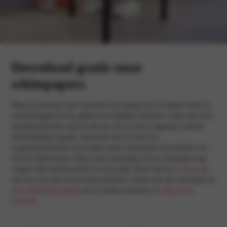
Download gratis onze
whitepapers
Maas-De Koning Lease informeert jou graag over de laatste trends en
ontwikkelingen op het gebied van zakelijke mobiliteit. Want ook in de
mobiliteitsbranche staat de tijd niet stil en zijn er eigenlijk continue
ontwikkelingen gaande. Hieronder kun je zowel als
wagenparkbeheerder als berijder gratis whitepapers downloaden over
diverse onderwerpen. Heb je naar aanleiding van de whitepaper nog
vragen? Dan beantwoorden wij die graag! Neem hiervoor
contact
op
met een van onze ervaren lease adviseurs. Neem ook eens een kijkje op
onze nieuwsblog pagina
met de laatste nieuwtjes of
volg ons op
LinkedIn
.