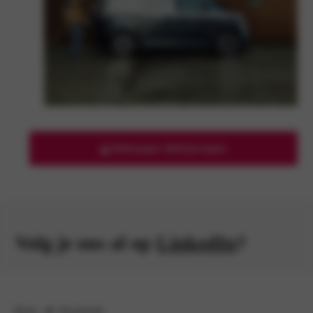
Whitepaper Bedrijswagens
Volg je ons al op
LinkedIn
?
Home
Downloads