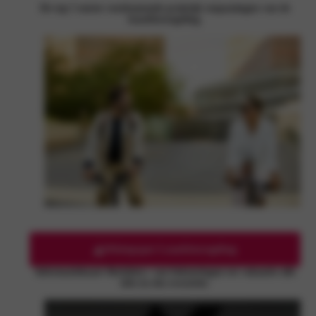
De top 5 meest voorkomende praktijk toepassingen van de
leasefietsregeling.
Whitepaper Leasefietsregeling
Informatiekaart Berijders: van bekeuringen tot vakantie alle
info in één overzicht.