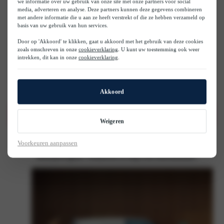
we informatie over uw gebruik van onze site met onze partners voor social
media, adverteren en analyse. Deze partners kunnen deze gegevens combineren
met andere informatie die u aan ze heeft verstrekt of die ze hebben verzameld op
basis van uw gebruik van hun services.
Door op 'Akkoord' te klikken, gaat u akkoord met het gebruik van deze cookies
zoals omschreven in onze
cookieverklaring
. U kunt uw toestemming ook weer
intrekken, dit kan in onze
cookieverklaring
.
Akkoord
Whitepaper CO2 rapportage
Weigeren
Voorkeuren aanpassen
Bedrijfswagens: Stekkeren of nog even doordieselen?