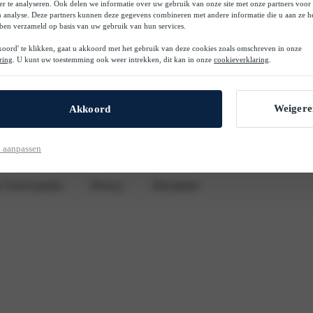
er te analyseren. Ook delen we informatie over uw gebruik van onze site met onze partners voor 
n analyse. Deze partners kunnen deze gegevens combineren met andere informatie die u aan ze he
n
Informatie voor wagenparkbehee
bben verzameld op basis van uw gebruik van hun services.
oord' te klikken, gaat u akkoord met het gebruik van deze cookies zoals omschreven in onze
s-De Koning Lease
Schrijf je in voor de nieuwsbrief
ring
. U kunt uw toestemming ook weer intrekken, dit kan in onze
cookieverklaring
.
Volg ons op LinkedIn
Weigere
Akkoord
 aanpassen
 Voorwaarden
Privacy
Disclaimer