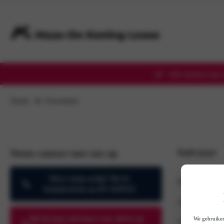
Alle merken zijn 
Home
Favorieten
Snel naar
Neem contact met ons op
Direct hulp nodig? Bel de
Populaire lease
berijdersdesk op 033-4549555
Acties
Bel de lease adviseurs voor advies op
We gebruiken
Voorraad