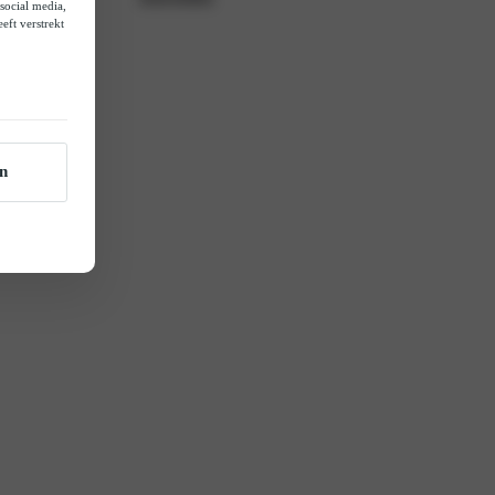
social media,
eft verstrekt
rders
n