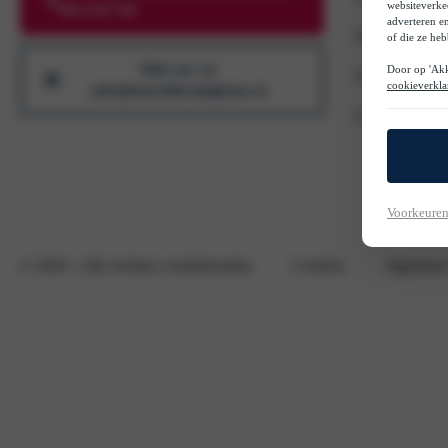
websiteverke
088-0207500
adverteren e
Zakelijk lease
of die ze he
Mail ons via
Door op 'Akk
Over ons Maa
cookieverkla
sales@maasdekoninglease.nl
Contact
Voorkeuren
© 2026
- Alle rechten voorbehouden
Cookies
Algemene