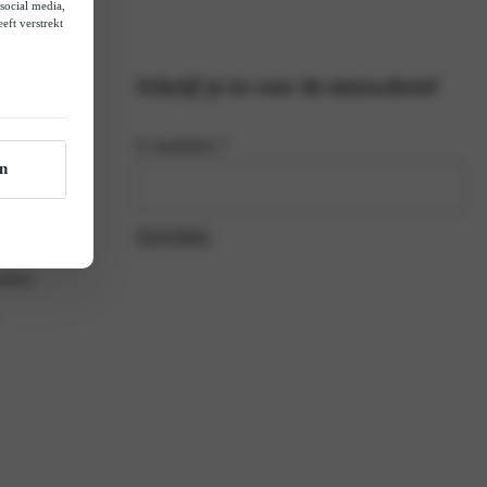
social media,
eft verstrekt
Schrijf je in voor de nieuwsbrief
E-mailadres *
n
rders