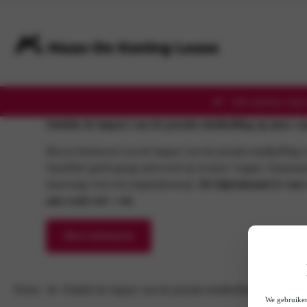
Alle merken zijn 
Ontdek de impact van de pseudo-eindheffing op jouw org
Ben je benieuwd wat de impact van de pseudo-eindheffing
Sauerbier geeft graag antwoord op al jouw vragen. Daarnaas
aanwezig voor een inspiratiesessie.
De bijeenkomst is voor
aan want vol = vol.
Meer informatie
Home
Ontdek de impact van de pseudo-eindheffing op jouw org
We gebruiken