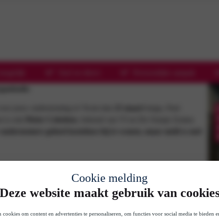
mogelijk
Snel en direct
Persoonlijke aanpak
anisatie.
 voor jouw onderneming is? Kom dan
25 maart
langs, Paul
t is ook
Pieter Cobelens
, bekend van VI en De Oranje Zomer,
 ondernemers geheel kosteloos bij te wonen, maar meld u snel
Cookie melding
Deze website maakt gebruik van cookie
anisatie.
 cookies om content en advertenties te personaliseren, om functies voor social media te bieden 