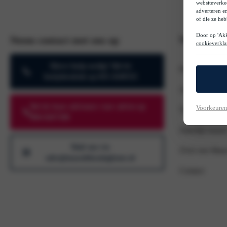
websiteverke
adverteren e
of die ze he
Door op 'Akk
Snel naar
Neem contact met ons op
cookieverkla
Direct hulp nodig? Bel de
Populaire lease
berijdersdesk op 033-4549555
Acties
Bel de lease adviseurs voor advies op
Voorkeuren
Voorraad
088-0207500
Zakelijk lease
Mail ons via
Over ons Maa
sales@maasdekoninglease.nl
Contact