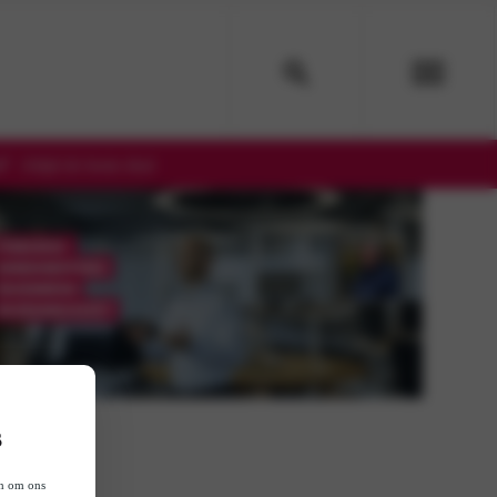
Altijd de beste deal
s
en om ons