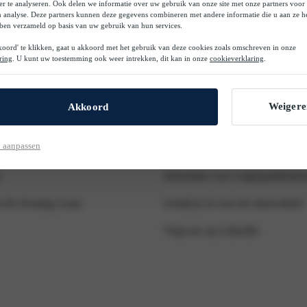
er te analyseren. Ook delen we informatie over uw gebruik van onze site met onze partners voor 
n analyse. Deze partners kunnen deze gegevens combineren met andere informatie die u aan ze he
bben verzameld op basis van uw gebruik van hun services.
oord' te klikken, gaat u akkoord met het gebruik van deze cookies zoals omschreven in onze
Handig
ring
. U kunt uw toestemming ook weer intrekken, dit kan in onze
cookieverklaring
.
auto's
Berijder app
Weigere
Akkoord
Nieuws & Tips
 aanpassen
Informatie voor berijders
n
Informatie voor wagenparkbehee
s-De Koning Lease
Schrijf je in voor de nieuwsbrief
Volg ons op LinkedIn