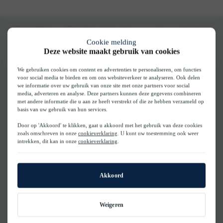
Het Maas-De Koning Lease team helpt
Cookie melding
jou graag verder op weg.
Deze website maakt gebruik van cookies
We gebruiken cookies om content en advertenties te personaliseren, om functies
voor social media te bieden en om ons websiteverkeer te analyseren. Ook delen
we informatie over uw gebruik van onze site met onze partners voor social
media, adverteren en analyse. Deze partners kunnen deze gegevens combineren
met andere informatie die u aan ze heeft verstrekt of die ze hebben verzameld op
basis van uw gebruik van hun services.
Door op 'Akkoord' te klikken, gaat u akkoord met het gebruik van deze cookies
zoals omschreven in onze
cookieverklaring
. U kunt uw toestemming ook weer
intrekken, dit kan in onze
cookieverklaring
.
Akkoord
Weigeren