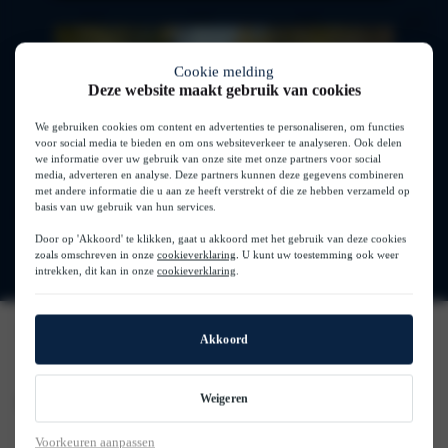
Cookie melding
Deze website maakt gebruik van cookies
We gebruiken cookies om content en advertenties te personaliseren, om functies
voor social media te bieden en om ons websiteverkeer te analyseren. Ook delen
we informatie over uw gebruik van onze site met onze partners voor social
media, adverteren en analyse. Deze partners kunnen deze gegevens combineren
met andere informatie die u aan ze heeft verstrekt of die ze hebben verzameld op
basis van uw gebruik van hun services.
Door op 'Akkoord' te klikken, gaat u akkoord met het gebruik van deze cookies
zoals omschreven in onze
cookieverklaring
. U kunt uw toestemming ook weer
intrekken, dit kan in onze
cookieverklaring
.
Veelgestelde vragen
Akkoord
Wanneer is de Audi A2 e-tron beschikbaar voor
Weigeren
lease?
Voorkeuren aanpassen