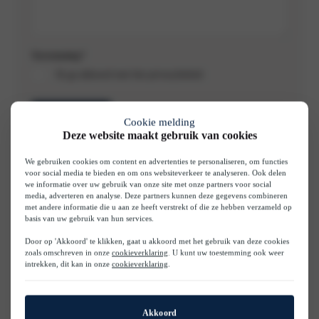
*
Toestemming
Ik ga akkoord met het privacybeleid.
Versturen
Cookie melding
Deze website maakt gebruik van cookies
We gebruiken cookies om content en advertenties te personaliseren, om functies
voor social media te bieden en om ons websiteverkeer te analyseren. Ook delen
we informatie over uw gebruik van onze site met onze partners voor social
Liever persoonlijk contact?
media, adverteren en analyse. Deze partners kunnen deze gegevens combineren
met andere informatie die u aan ze heeft verstrekt of die ze hebben verzameld op
basis van uw gebruik van hun services.
Plan vrijblijvend iets in met een van de Maas-De Koning
adviseurs om deze lease actie te bespreken. Zo’n gesprek kan
Door op 'Akkoord' te klikken, gaat u akkoord met het gebruik van deze cookies
op verschillende manieren plaatsvinden, bijvoorbeeld in een
zoals omschreven in onze
cookieverklaring
. U kunt uw toestemming ook weer
intrekken, dit kan in onze
cookieverklaring
.
persoonlijk gesprek bij jou (of bij ons) op kantoor, online via
Teams of Google Meet of gewoon door een telefoongesprek.
Wat jij prettig vindt.
Akkoord