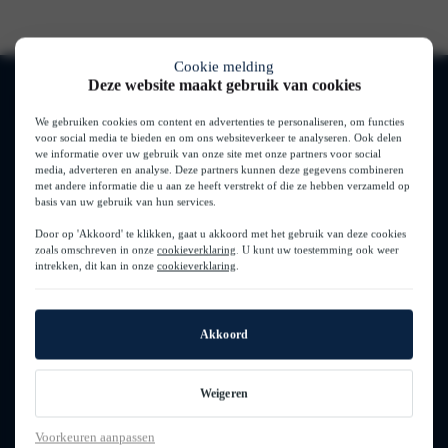
Cookie melding
Deze website maakt gebruik van cookies
Lease de SEAT Arona
We gebruiken cookies om content en advertenties te personaliseren, om functies
voor social media te bieden en om ons websiteverkeer te analyseren. Ook delen
we informatie over uw gebruik van onze site met onze partners voor social
media, adverteren en analyse. Deze partners kunnen deze gegevens combineren
met andere informatie die u aan ze heeft verstrekt of die ze hebben verzameld op
basis van uw gebruik van hun services.
Door op 'Akkoord' te klikken, gaat u akkoord met het gebruik van deze cookies
zoals omschreven in onze
cookieverklaring
. U kunt uw toestemming ook weer
intrekken, dit kan in onze
cookieverklaring
.
Akkoord
Weigeren
Voorkeuren aanpassen