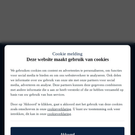
Cookie melding
Deze website maakt gebruik van cookies
We gebruiken cookies om content en advertenties te personaliseren, om functies
voor social media te bieden en om ons websiteverkeer te analyseren. Ook delen
we informatie over uw gebruik van onze site met onze partners voor social
media, adverteren en analyse. Deze partners kunnen deze gegevens combineren
met andere informatie die u aan ze heeft verstrekt of die ze hebben verzameld op
basis van uw gebruik van hun services.
Door op 'Akkoord' te klikken, gaat u akkoord met het gebruik van deze cookies
zoals omschreven in onze
cookieverklaring
. U kunt uw toestemming ook weer
intrekken, dit kan in onze
cookieverklaring
.
Akkoord