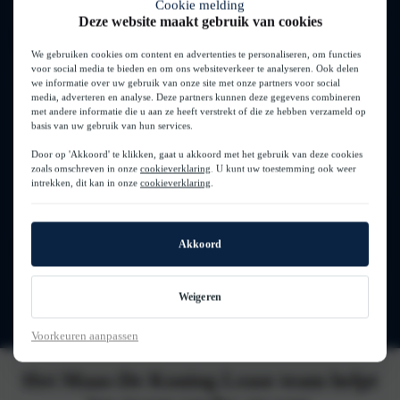
Cookie melding
Deze website maakt gebruik van cookies
We gebruiken cookies om content en advertenties te personaliseren, om functies
voor social media te bieden en om ons websiteverkeer te analyseren. Ook delen
we informatie over uw gebruik van onze site met onze partners voor social
media, adverteren en analyse. Deze partners kunnen deze gegevens combineren
met andere informatie die u aan ze heeft verstrekt of die ze hebben verzameld op
basis van uw gebruik van hun services.
Door op 'Akkoord' te klikken, gaat u akkoord met het gebruik van deze cookies
zoals omschreven in onze
cookieverklaring
. U kunt uw toestemming ook weer
intrekken, dit kan in onze
cookieverklaring
.
Akkoord
Weigeren
Voorkeuren aanpassen
Het Maas-De Koning Lease team helpt